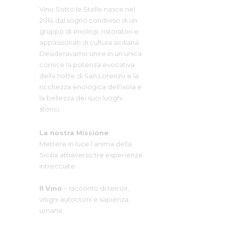
ALTOFONTE
Vino Sotto le Stelle nasce nel
2014 dal sogno condiviso di un
gruppo di enologi, ristoratori e
appassionati di cultura siciliana.
Desideravamo unire in un’unica
cornice la potenza evocativa
della notte di San Lorenzo e la
ricchezza enologica dell’isola e
la bellezza dei suoi luoghi
storici.
La nostra Missione
Mettere in luce l’anima della
Sicilia attraverso tre esperienze
intrecciate:
Il Vino
– racconto di terroir,
vitigni autoctoni e sapienza
umana.